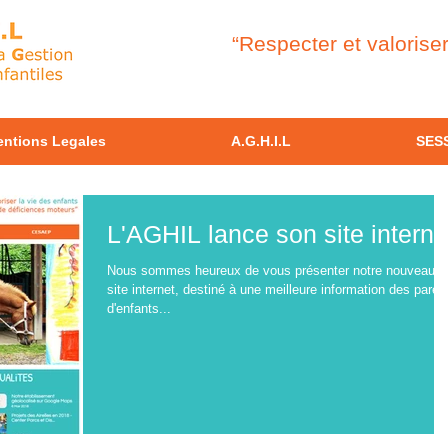
“Respecter et valorise
ntions Legales
A.G.H.I.L
SES
L'AGHIL lance son site interne
Nous sommes heureux de vous présenter notre nouveau
site internet, destiné à une meilleure information des paren
d'enfants...