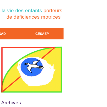
r
la vie des enfants
porteurs
de déficiences motrices”
SAD
CESAEP
t
ts
Archives